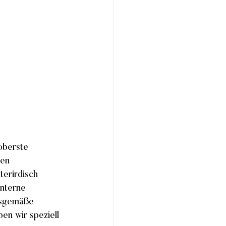
oberste 
ren 
erirdisch 
interne 
gsgemäße 
en wir speziell 