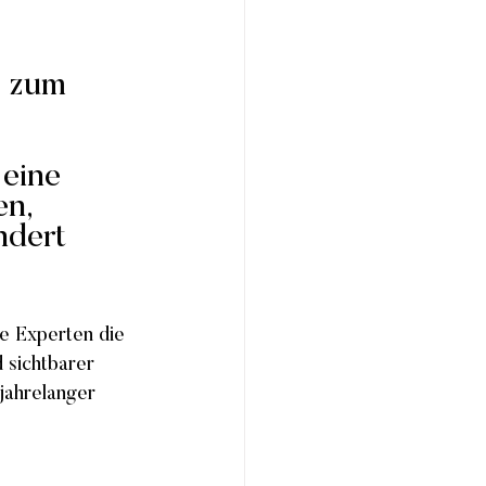
 zum 
eine 
n, 
ndert 
e Experten die 
 sichtbarer 
jahrelanger 