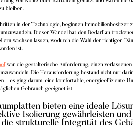
gerung von Kohle oder Kartoffeln genutzt und waren nie d
zu bleiben.
chritten in der Technologie, beginnen Immobilienbesitzer 
umzuwandeln. Dieser Wandel hat den Bedarf an trockenen
Kellern wachsen lassen, wodurch die Wahl der richtigen D
orden ist.
hof
 war die gestalterische Anforderung, einen verlassenen 
uwandeln. Die Herausforderung bestand nicht nur darin,
– es ging darum, eine komfortable, energieeffiziente U
 täglichen Gebrauch geeignet ist.
umplatten bieten eine ideale Lösun
fektive Isolierung gewährleisten und
g die strukturelle Integrität des Ge