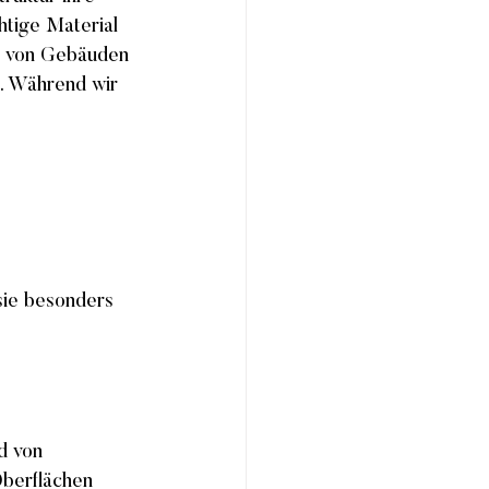
tige Material 
ng von Gebäuden 
. Während wir 
sie besonders 
d von 
Oberflächen 