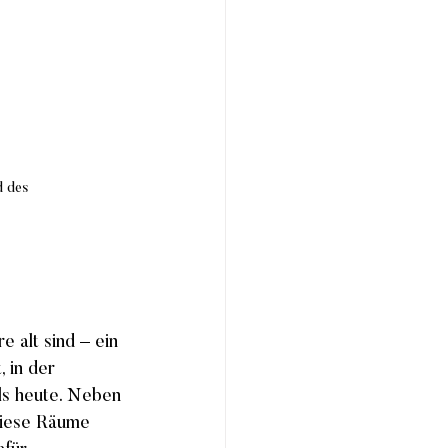
d des 
 alt sind – ein 
 in der 
ls heute. Neben 
diese Räume 