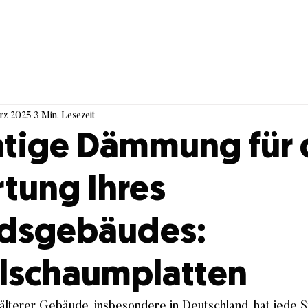
rz 2025
3 Min. Lesezeit
chtige Dämmung für 
tung Ihres
dsgebäudes:
lschaumplatten
älterer Gebäude, insbesondere in Deutschland, hat jede St