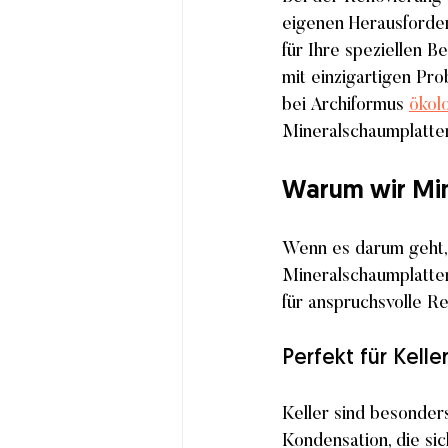
eigenen Herausforder
für Ihre speziellen 
mit einzigartigen Pr
bei Archiformus 
ökol
Mineralschaumplatte
Warum wir Mi
Wenn es darum geht,
Mineralschaumplatten 
für anspruchsvolle R
Perfekt für Kell
Keller sind besonders
Kondensation, die si