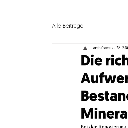
Alle Beiträge
archiformus .
28. Mä
Die ri
Aufwer
Bestan
Minera
Bei der Renovierung 