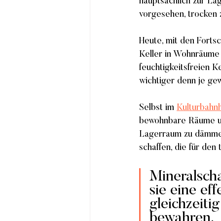
hauptsächlich zur La
vorgesehen, trocken 
Heute, mit den Forts
Keller in Wohnräume 
feuchtigkeitsfreien 
wichtiger denn je gew
Selbst im 
Kulturbahn
bewohnbare Räume umz
Lagerraum zu dämmen 
schaffen, die für den
Mineralscha
sie eine ef
gleichzeiti
bewahren.