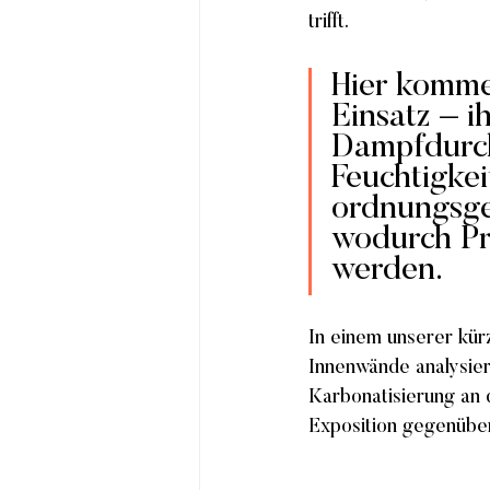
trifft.
Hier komme
Einsatz – i
Dampfdurchl
Feuchtigkei
ordnungsge
wodurch Pr
werden.
In einem unserer kürz
Innenwände analysier
Karbonatisierung an d
Exposition gegenübe