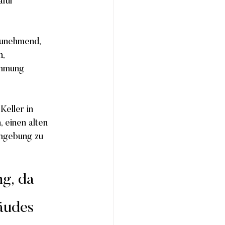
afür 
zunehmend, 
, 
ämmung 
Keller in 
 einen alten 
mgebung zu 
g, da 
 
bäudes 