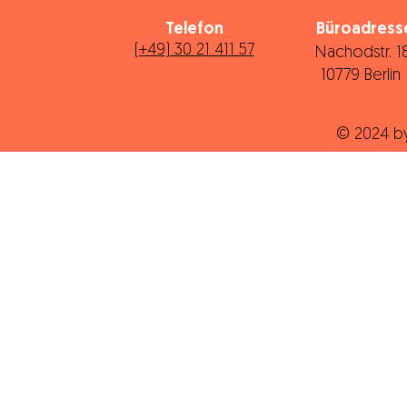
Telefon
Büroadress
(+49) 30 21 411 57
Nachodstr. 
10779 Berli
© 2024 b