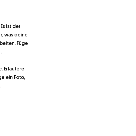
s ist der
r, was deine
rbeiten. Füge
.
. Erläutere
e ein Foto,
.